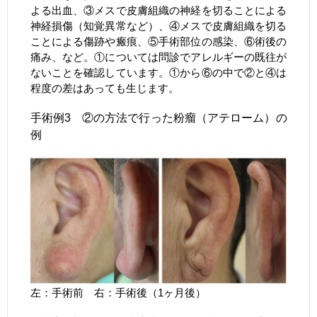
よる出血、③メスで皮膚組織の神経を切ることによる
神経損傷（知覚異常など）、④メスで皮膚組織を切る
ことによる傷跡や瘢痕、⑤手術部位の感染、⑥術後の
痛み、など。①については問診でアレルギーの既往が
ないことを確認しています。①から⑥の中で②と④は
程度の差はあっても生じます。
手術例3 ②の方法で行った粉瘤（アテローム）の
例
左：手術前 右：手術後（1ヶ月後）