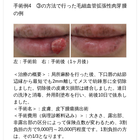
手術例4 ③の方法で行った毛細血管拡張性肉芽腫
の例
左：手術前 右：手術後（1ヶ月後）
＜治療の概要＞：局所麻酔を行った後、下口唇の結節
辺縁から最短でも2mm離してメスで紡錘形に全切除
しました。切除後の皮膚欠損部は縫合しました。連日
の洗浄と消毒、外用剤塗布を行い、術後10日で抜糸し
ました。
＜手術名＞：皮膚、皮下腫瘍摘出術
＜手術費用（病理診断料込み）＞：大きさ、露出部、
非露出部の区分によって保険点数が変わるため、3割
負担の方で9,000円～20,000円程度です。1割負担の方
は、その1/3となります。