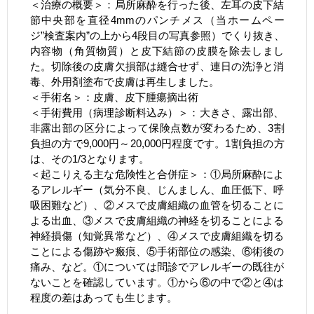
＜治療の概要＞：局所麻酔を行った後、左耳の皮下結
節中央部を直径4mmのパンチメス（当ホームペー
ジ”検査案内”の上から4段目の写真参照）でくり抜き、
内容物（角質物質）と皮下結節の皮膜を除去しまし
た。切除後の皮膚欠損部は縫合せず、連日の洗浄と消
毒、外用剤塗布で皮膚は再生しました。
＜手術名＞：皮膚、皮下腫瘍摘出術
＜手術費用（病理診断料込み）＞：大きさ、露出部、
非露出部の区分によって保険点数が変わるため、3割
負担の方で9,000円～20,000円程度です。1割負担の方
は、その1/3となります。
＜起こりえる主な危険性と合併症＞：①局所麻酔によ
るアレルギー（気分不良、じんましん、血圧低下、呼
吸困難など）、②メスで皮膚組織の血管を切ることに
よる出血、③メスで皮膚組織の神経を切ることによる
神経損傷（知覚異常など）、④メスで皮膚組織を切る
ことによる傷跡や瘢痕、⑤手術部位の感染、⑥術後の
痛み、など。①については問診でアレルギーの既往が
ないことを確認しています。①から⑥の中で②と④は
程度の差はあっても生じます。