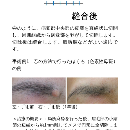
④のように、病変部中央部の皮膚を直線状に切開
し、周囲組織から病変部を剥がして切除します。
切除後は縫合します。脂肪腫などがよい適応で
す。
手術例1 ①の方法で行ったほくろ（色素性母斑）
の例
左：手術前 右：手術後（1年後）
＜治療の概要＞：局所麻酔を行った後、眉毛部の小結
節の辺縁から約1mm離してメスで円形に全切除しま