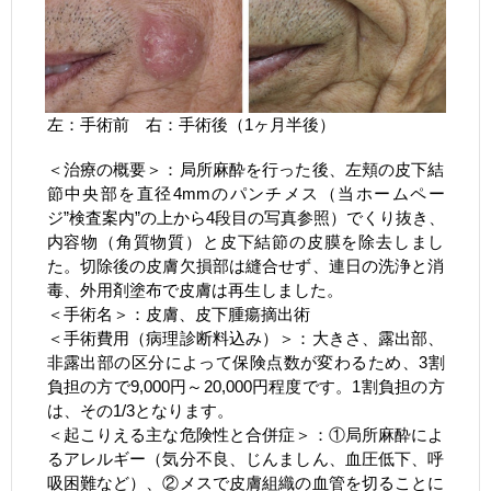
左：手術前 右：手術後（1ヶ月半後）
＜治療の概要＞：局所麻酔を行った後、左頬の皮下結
節中央部を直径4mmのパンチメス（当ホームペー
ジ”検査案内”の上から4段目の写真参照）でくり抜き、
内容物（角質物質）と皮下結節の皮膜を除去しまし
た。切除後の皮膚欠損部は縫合せず、連日の洗浄と消
毒、外用剤塗布で皮膚は再生しました。
＜手術名＞：皮膚、皮下腫瘍摘出術
＜手術費用（病理診断料込み）＞：大きさ、露出部、
非露出部の区分によって保険点数が変わるため、3割
負担の方で9,000円～20,000円程度です。1割負担の方
は、その1/3となります。
＜起こりえる主な危険性と合併症＞：①局所麻酔によ
るアレルギー（気分不良、じんましん、血圧低下、呼
吸困難など）、②メスで皮膚組織の血管を切ることに