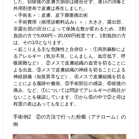
した。切除後の皮膚欠損部は縫合せず、連日の消毒と
外用剤塗布で皮膚は再生しました。
＜手術名＞：皮膚、皮下腫瘍摘出術
＜手術費用（病理診断料込み）＞：大きさ、露出部、
非露出部の区分によって保険点数が変わるため、3割
負担の方で9,000円～20,000円程度です。1割負担の方
は、その1/3となります。
＜起こりえる主な危険性と合併症＞：①局所麻酔によ
るアレルギー（気分不良、じんましん、血圧低下、呼
吸困難など）、②メスで皮膚組織の血管を切ることに
よる出血、③メスで皮膚組織の神経を切ることによる
神経損傷（知覚異常など）、④メスで皮膚組織を切る
ことによる傷跡や瘢痕、⑤手術部位の感染、⑥術後の
痛み、など。①については問診でアレルギーの既往が
ないことを確認しています。①から⑥の中で②と④は
程度の差はあっても生じます。
手術例2 ②の方法で行った粉瘤（アテローム）の
例