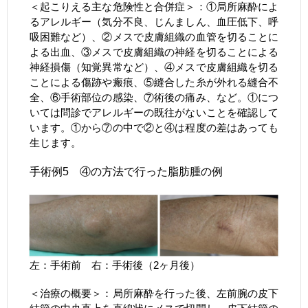
＜起こりえる主な危険性と合併症＞：①局所麻酔によ
るアレルギー（気分不良、じんましん、血圧低下、呼
吸困難など）、②メスで皮膚組織の血管を切ることに
よる出血、③メスで皮膚組織の神経を切ることによる
神経損傷（知覚異常など）、④メスで皮膚組織を切る
ことによる傷跡や瘢痕、⑤縫合した糸が外れる縫合不
全、⑥手術部位の感染、⑦術後の痛み、など。①につ
いては問診でアレルギーの既往がないことを確認して
います。①から⑦の中で②と④は程度の差はあっても
生じます。
手術例5 ④の方法で行った脂肪腫の例
左：手術前 右：手術後（2ヶ月後）
＜治療の概要＞：局所麻酔を行った後、左前腕の皮下