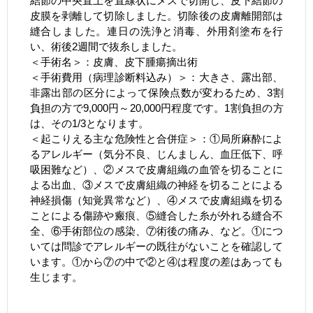
結節の中央直上を直線状にメスで切開し、皮下結節の
皮膜を剥離して切除しました。切除後の皮膚離開部は
縫合しました。連日の洗浄と消毒、外用剤塗布を行
い、術後2週間で抜糸しました。
＜手術名＞：皮膚、皮下腫瘍摘出術
＜手術費用（病理診断料込み）＞：大きさ、露出部、
非露出部の区分によって保険点数が変わるため、3割
負担の方で9,000円～20,000円程度です。1割負担の方
は、その1/3となります。
＜起こりえる主な危険性と合併症＞：①局所麻酔によ
るアレルギー（気分不良、じんましん、血圧低下、呼
吸困難など）、②メスで皮膚組織の血管を切ることに
よる出血、③メスで皮膚組織の神経を切ることによる
神経損傷（知覚異常など）、④メスで皮膚組織を切る
ことによる傷跡や瘢痕、⑤縫合した糸が外れる縫合不
全、⑥手術部位の感染、⑦術後の痛み、など。①につ
いては問診でアレルギーの既往がないことを確認して
います。①から⑦の中で②と④は程度の差はあっても
生じます。